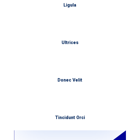
Ligula
Ultrices
Donec Velit
Tincidunt Orci