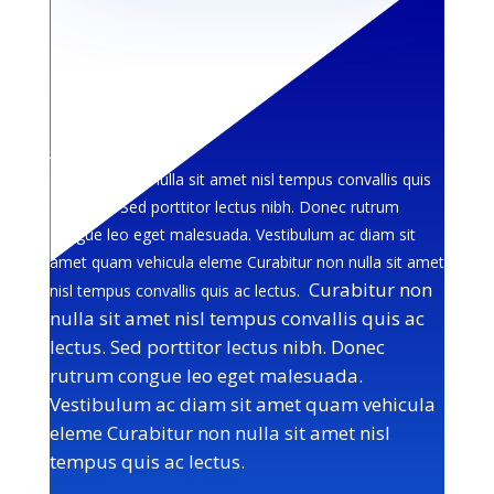
About Us
Curabitur non nulla sit amet nisl tempus convallis quis
ac lectus. Sed porttitor lectus nibh. Donec rutrum
congue leo eget malesuada. Vestibulum ac diam sit
amet quam vehicula eleme Curabitur non nulla sit amet
Curabitur non
nisl tempus convallis quis ac lectus.
nulla sit amet nisl tempus convallis quis ac
lectus. Sed porttitor lectus nibh. Donec
rutrum congue leo eget malesuada.
Vestibulum ac diam sit amet quam vehicula
eleme Curabitur non nulla sit amet nisl
tempus quis ac lectus.