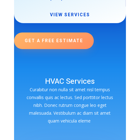
VIEW SERVICES
GET A FREE ESTIMATE
HVAC Services
Curabitur non nulla sit amet nisl tempus
convallis quis ac lectus. Sed porttitor lectus
nibh. Donec rutrum congue leo eget
malesuada. Vestibulum ac diam sit amet
quam vehicula eleme