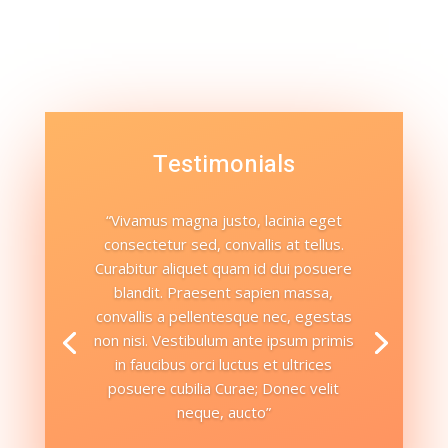
Testimonials
“Vivamus magna justo, lacinia eget
consectetur sed, convallis at tellus.
Curabitur aliquet quam id dui posuere
blandit. Praesent sapien massa,
convallis a pellentesque nec, egestas
non nisi. Vestibulum ante ipsum primis
in faucibus orci luctus et ultrices
posuere cubilia Curae; Donec velit
neque, aucto”