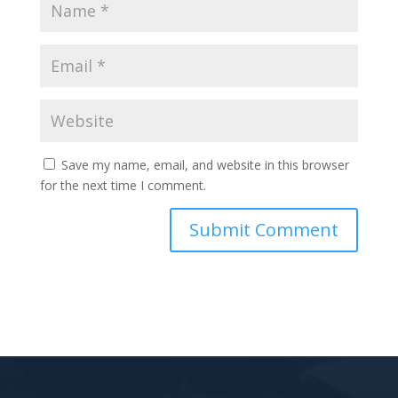
Save my name, email, and website in this browser
for the next time I comment.