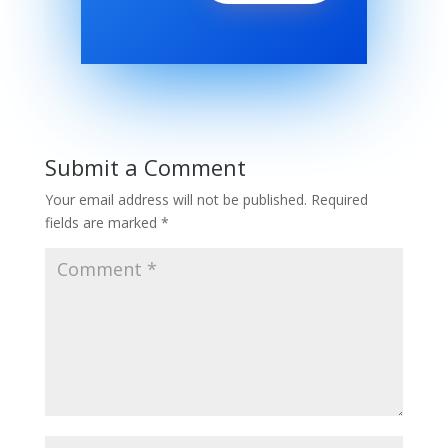
Submit a Comment
Your email address will not be published.
Required
fields are marked
*