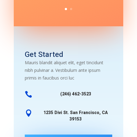
Get Started
Mauris blandit aliquet elit, eget tincidunt
nibh pulvinar a. Vestibulum ante ipsum
primis in faucibus orci luc

(246) 462-3523

1235 Divi St. San Francisco, CA
39153