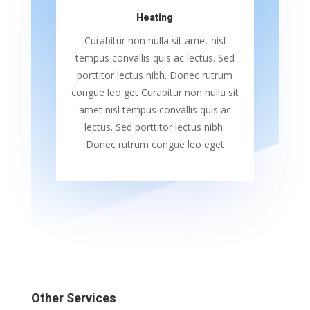
Heating
Curabitur non nulla sit amet nisl
tempus convallis quis ac lectus. Sed
porttitor lectus nibh. Donec rutrum
congue leo get Curabitur non nulla sit
amet nisl tempus convallis quis ac
lectus. Sed porttitor lectus nibh.
Donec rutrum congue leo eget
Other Services